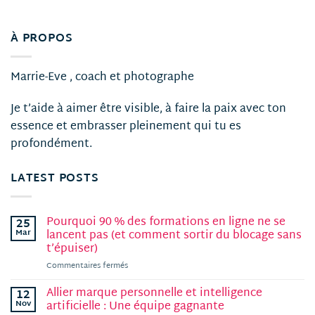
À PROPOS
Marrie-Eve , coach et photographe
Je t’aide à aimer être visible, à faire la paix avec ton
essence et embrasser pleinement qui tu es
profondément.
LATEST POSTS
Pourquoi 90 % des formations en ligne ne se
25
Mar
lancent pas (et comment sortir du blocage sans
t’épuiser)
sur
Commentaires fermés
Pourquoi
90
Allier marque personnelle et intelligence
12
%
Nov
artificielle : Une équipe gagnante
des