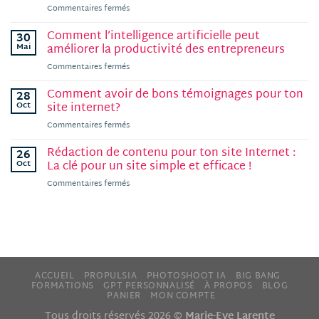
sur
Commentaires fermés
formations
Allier
en
marque
Comment l’intelligence artificielle peut
ligne
30
personnelle
ne
Mai
améliorer la productivité des entrepreneurs
et
se
sur
Commentaires fermés
intelligence
lancent
Comment
artificielle
pas
l’intelligence
Comment avoir de bons témoignages pour ton
:
28
(et
artificielle
Une
Oct
site internet?
comment
peut
équipe
sortir
sur
Commentaires fermés
améliorer
gagnante
du
Comment
la
blocage
avoir
Rédaction de contenu pour ton site Internet :
productivité
26
sans
de
des
Oct
La clé pour un site simple et efficace !
t’épuiser)
bons
entrepreneurs
sur
Commentaires fermés
témoignages
Rédaction
pour
de
ton
contenu
site
pour
internet?
ton
site
Internet
ACCUEIL
PROPULSIA
PHOTOSHOOT IA
BIG BANG
:
FORMATIONS
GPT PERSONNALISÉ
À PROPOS
BLOG
La
PANIER
MON COMPTE
clé
Tous droits réservés 2026 ©
Marie-Eve Larente
pour